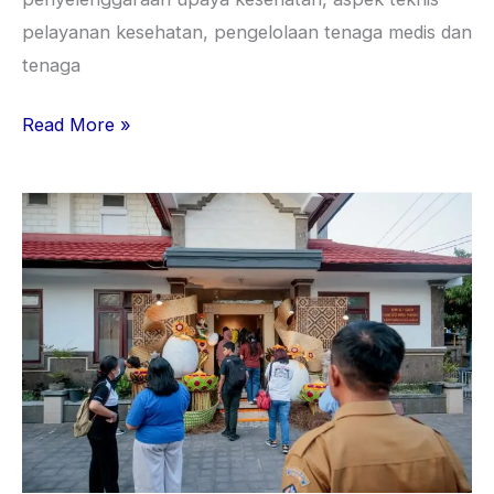
pelayanan kesehatan, pengelolaan tenaga medis dan
tenaga
Read More »
Pameran
MANUSIA:
Telur
Setengah
Matang:
Merespon
Isu
Kehamilan
Anak