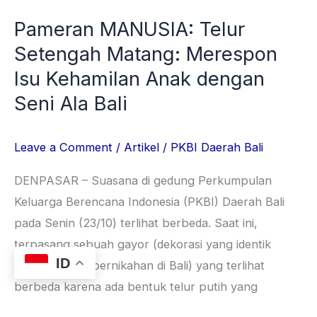
dengan
Pameran MANUSIA: Telur
Seni
Setengah Matang: Merespon
Ala
Bali
Isu Kehamilan Anak dengan
Seni Ala Bali
Leave a Comment
/
Artikel
/
PKBI Daerah Bali
DENPASAR – Suasana di gedung Perkumpulan
Keluarga Berencana Indonesia (PKBI) Daerah Bali
pada Senin (23/10) terlihat berbeda. Saat ini,
terpasang sebuah gayor (dekorasi yang identik
ID
dengan acara pernikahan di Bali) yang terlihat
berbeda karena ada bentuk telur putih yang
memagari pintu, bahkan berada di tangan figur sang