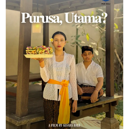
Film
Karya
Kisara
(Kita
Sayang
Remaja)
dalam
Minikino
Film
Week
10.