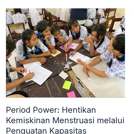
Period
Power:
Hentikan
Kemiskinan
Menstruasi
melalui
Penguatan
Kapasitas
Kesehatan
Menstruasi
pada
Period Power: Hentikan
Remaja
Kemiskinan Menstruasi melalui
Penguatan Kapasitas