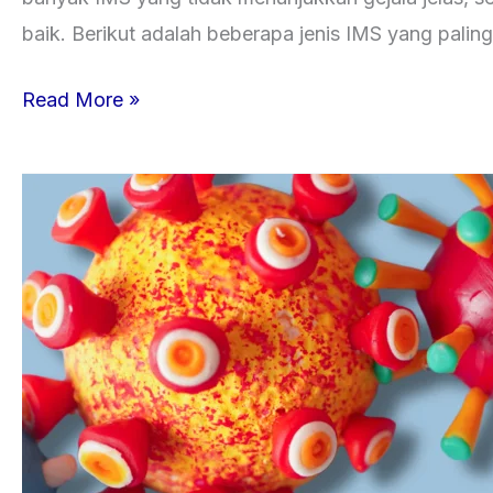
baik. Berikut adalah beberapa jenis IMS yang palin
Read More »
Mengenal
IMS
dan
Pentingnya
Tes
Kesehatan