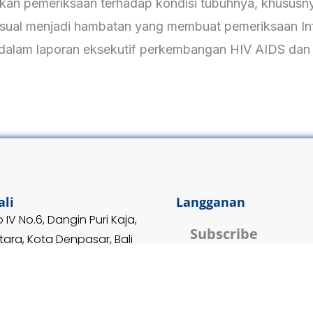
kan pemeriksaan terhadap kondisi tubuhnya, khususny
ual menjadi hambatan yang membuat pemeriksaan Infe
dalam laporan eksekutif perkembangan HIV AIDS dan p
ali
Langganan
 IV No.6, Dangin Puri Kaja,
Subscribe
ara, Kota Denpasar, Bali
*
Email Address
14