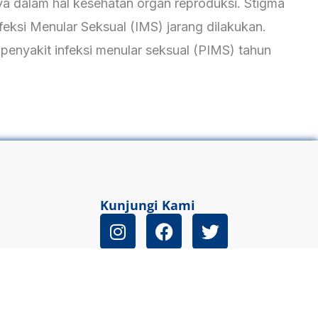
a dalam hal kesehatan organ reproduksi. Stigma
ksi Menular Seksual (IMS) jarang dilakukan.
enyakit infeksi menular seksual (PIMS) tahun
Kunjungi Kami
I
F
T
n
a
w
s
c
i
t
e
t
a
b
t
g
o
e