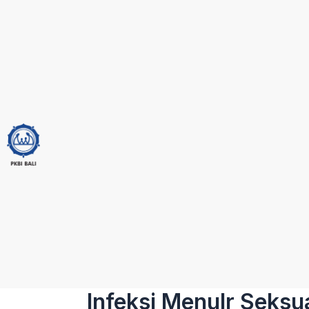
Skip
to
content
Infeksi Menulr Seksu