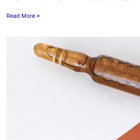
Read More »
Infeksi
Menular
Seksual:
Kenali,
Cegah,
dan
Jaga
Kesehatanmu