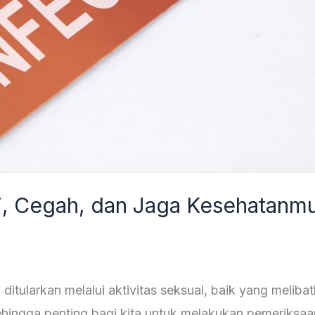
li, Cegah, dan Jaga Kesehatanm
ditularkan melalui aktivitas seksual, baik yang meliba
ehingga penting bagi kita untuk melakukan pemeriksaa