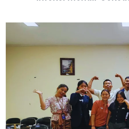
IHCP
KISARA:
MEWUJUDKAN
KOTA
SEHAT,
INKLUSIF,
DAN
BERDAYA