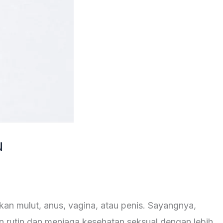
u
tkan mulut, anus, vagina, atau penis. Sayangnya,
n rutin dan menjaga kesehatan seksual dengan lebih