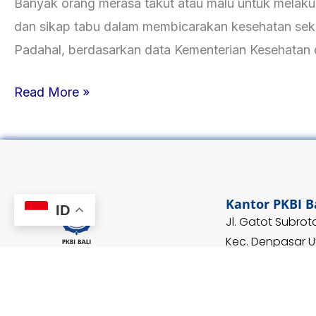
Banyak orang merasa takut atau malu untuk melaku
dan sikap tabu dalam membicarakan kesehatan seks
Padahal, berdasarkan data Kementerian Kesehatan 
Read More »
Kantor PKBI B
ID
Jl. Gatot Subroto
Kec. Denpasar Ut
Berjuang Untuk
80233
Pemenuhan Hak Kesehatan
Seksual dan Reproduksi
T:
+62 361 430 2