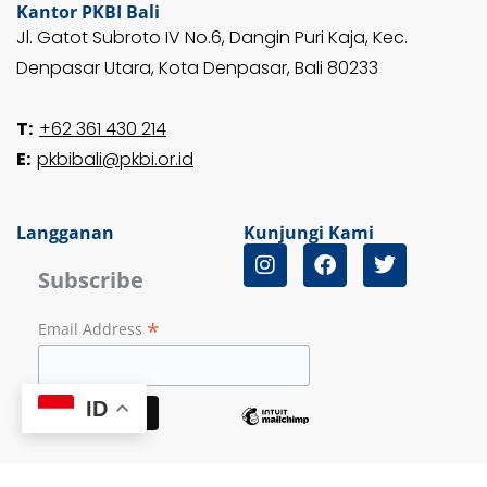
Kantor PKBI Bali
Jl. Gatot Subroto IV No.6, Dangin Puri Kaja, Kec.
Denpasar Utara, Kota Denpasar, Bali 80233
T:
+62 361 430 214
E:
pkbibali@pkbi.or.id
Langganan
Kunjungi Kami
I
F
T
n
a
w
Subscribe
s
c
i
t
e
t
*
Email Address
a
b
t
g
o
e
r
o
r
a
k
ID
m