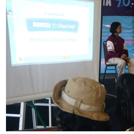
Merayakan
Keragaman
Manusia
pada
Pameran
MANUSIA
4.0:
Diver(city)