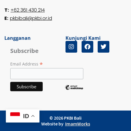
T:
+62 361 430 214
E:
pkbibali@pkbi.or.id
Langganan
Kunjungi Kami
I
F
T
n
a
w
Subscribe
s
c
i
t
e
t
*
Email Address
a
b
t
g
o
e
r
o
r
a
k
m
ID
© 2026 PKBI Bali
Website by
ImamWorks