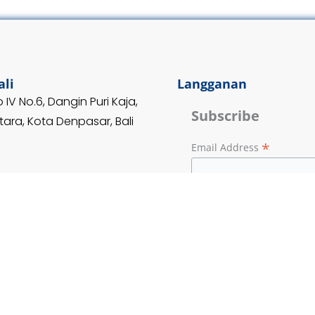
ali
Langganan
 IV No.6, Dangin Puri Kaja,
Subscribe
ara, Kota Denpasar, Bali
*
Email Address
14
or.id
Website by
ImamWorks
© 2026 PKBI Bali