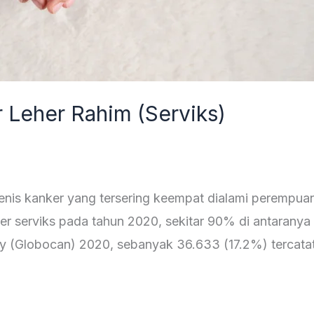
Leher Rahim (Serviks)
 jenis kanker yang tersering keempat dialami perempu
r serviks pada tahun 2020, sekitar 90% di antaranya 
y (Globocan) 2020, sebanyak 36.633 (17.2%) tercata