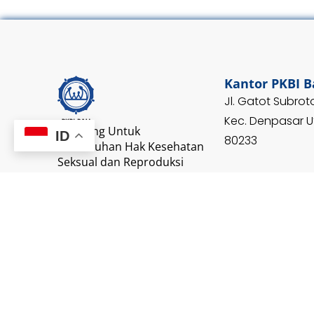
Kantor PKBI B
Jl. Gatot Subroto
Kec. Denpasar Ut
Berjuang Untuk
ID
80233
Pemenuhan Hak Kesehatan
Seksual dan Reproduksi
T:
+62 361 430 2
E:
pkbibali@pkbi.