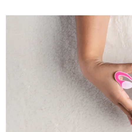
Cara
Mudah
Mencegah
Kanker
Leher
Rahim
(Serviks)